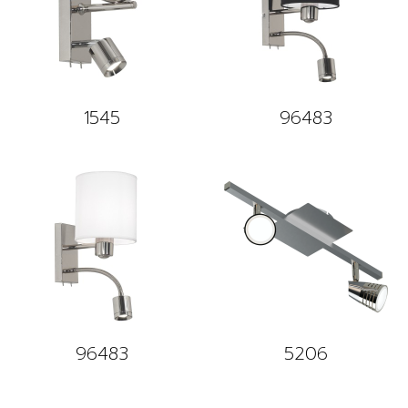
1545
96483
96483
5206