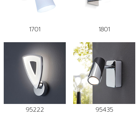
1701
1801
95222
95435