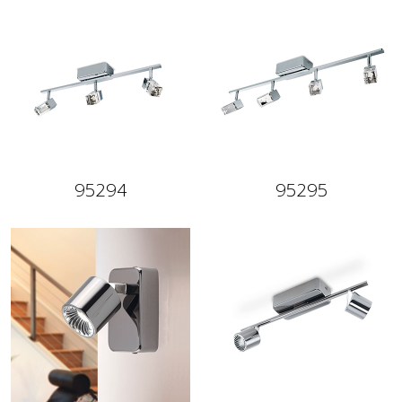
95294
95295